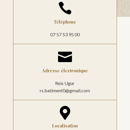

Téléphone
07 57 53 95 00

Adresse électronique
Reis Ugur
rs.batiment0@gmail.com

Localisation